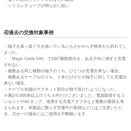
・シリコンチューブが明らかに短い
空白
④過去の交換対象事例
・端子を真っ直ぐ引き抜いているにもかかわらず根本から折れてし
まった。
・「Magic Cable 540」で180°駆動部分を、ある方向に倒すと充電
されない。
・複数ある同じ種類の端子のうち、ひとつが充電出来ない場合。
・複数あるケーブルのうち、１本だけがどの端子に対しても充電出
来ない場合。
・ケーブル先端のマグネット部分が熱で溶けたようになった。
※累計5,000本以上のうち３件だけございました。電源取得するコ
ンセントやACタップ、使用する充電アダプタなど複数の要因も考
えられます。本製品に限らず充電中の発熱などにはご注意いただ
き、万が一の場合にはご使用を中断願います。
空白