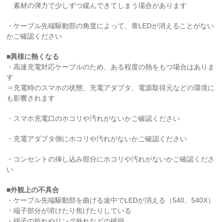
素材の弾力で少しずつ緩んできてしまう場合があります
・ケーブル先端駆動部の角度によって、青LEDが消えることがない
かご確認ください
■異様に熱くなる
・高速充電対応ケーブルのため、ある程度の熱をもつ場合はありま
す
⇒充電時のスマホの状態、充電アダプタ、電源取得元などの環境に
も影響されます
・スマホ充電口のホコリや汚れがないかご確認ください
・充電アダプタ側にホコリや汚れがないかご確認ください
・コンセントの挿し込み部分にホコリや汚れがないかご確認くださ
い
■外観上の不具合
・ケーブル先端駆動部を曲げる途中でLEDが消える（540、540X）
・端子部分が溶けたり焦げたりしている
・端子の折れやリング外れなどの破損