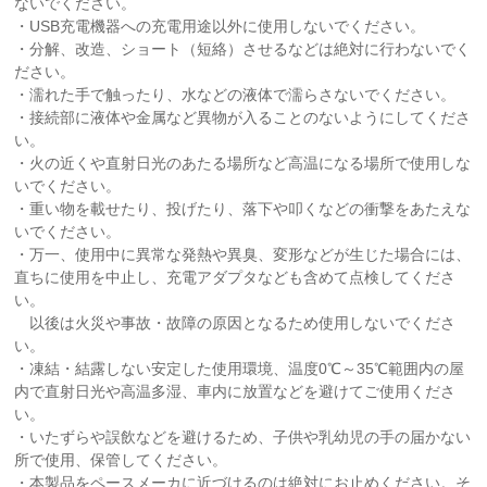
ないでください。
・USB充電機器への充電用途以外に使用しないでください。
・分解、改造、ショート（短絡）させるなどは絶対に行わないでく
ださい。
・濡れた手で触ったり、水などの液体で濡らさないでください。
・接続部に液体や金属など異物が入ることのないようにしてくださ
い。
・火の近くや直射日光のあたる場所など高温になる場所で使用しな
いでください。
・重い物を載せたり、投げたり、落下や叩くなどの衝撃をあたえな
いでください。
・万一、使用中に異常な発熱や異臭、変形などが生じた場合には、
直ちに使用を中止し、充電アダプタなども含めて点検してくださ
い。
以後は火災や事故・故障の原因となるため使用しないでくださ
い。
・凍結・結露しない安定した使用環境、温度0℃～35℃範囲内の屋
内で直射日光や高温多湿、車内に放置などを避けてご使用くださ
い。
・いたずらや誤飲などを避けるため、子供や乳幼児の手の届かない
所で使用、保管してください。
・本製品をペースメーカに近づけるのは絶対にお止めください。そ