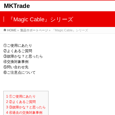
MKTrade
『Magic Cable』シリーズ
HOME
»
製品サポートページ
»
『Magic Cable』シリーズ
①ご使用にあたり
②よくあるご質問
③故障かな？と思ったら
④交換対象事例
⑤問い合わせ先
⑥ご注意点について
空白
1
①ご使用にあたり
2
②よくあるご質問
3
③故障かな？と思ったら
4
④過去の交換対象事例