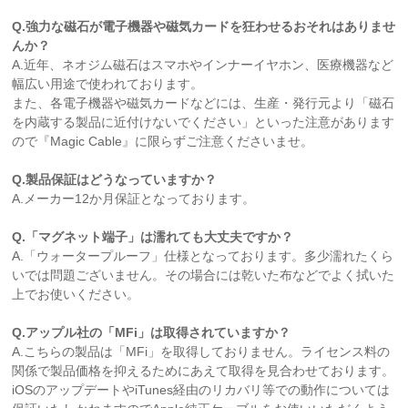
Q.強力な磁石が電子機器や磁気カードを狂わせるおそれはありませ
んか？
A.近年、ネオジム磁石はスマホやインナーイヤホン、医療機器など
幅広い用途で使われております。
また、各電子機器や磁気カードなどには、生産・発行元より「磁石
を内蔵する製品に近付けないでください」といった注意があります
ので『Magic Cable』に限らずご注意くださいませ。
Q.製品保証はどうなっていますか？
A.メーカー12か月保証となっております。
Q.「マグネット端子」は濡れても大丈夫ですか？
A.「ウォータープルーフ」仕様となっております。多少濡れたくら
いでは問題ございません。その場合には乾いた布などでよく拭いた
上でお使いください。
Q.アップル社の「MFi」は取得されていますか？
A.こちらの製品は「MFi」を取得しておりません。ライセンス料の
関係で製品価格を抑えるためにあえて取得を見合わせております。
iOSのアップデートやiTunes経由のリカバリ等での動作については