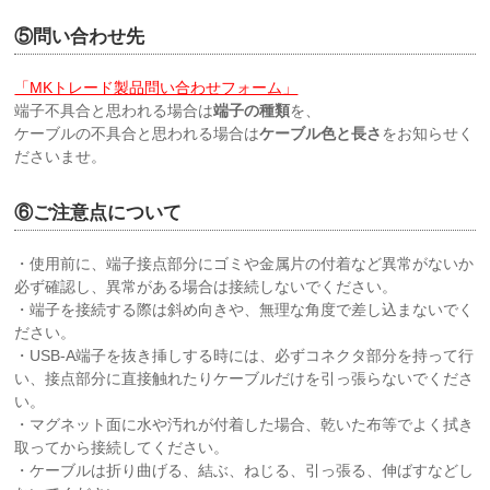
⑤
問い合わせ先
「MKトレード製品問い合わせフォーム」
端子不具合と思われる場合は
端子の種類
を、
ケーブルの不具合と思われる場合は
ケーブル色と長さ
をお知らせく
ださいませ。
⑥ご注意点について
・使用前に、端子接点部分にゴミや金属片の付着など異常がないか
必ず確認し、異常がある場合は接続しないでください。
・端子を接続する際は斜め向きや、無理な角度で差し込まないでく
ださい。
・USB-A端子を抜き挿しする時には、必ずコネクタ部分を持って行
い、接点部分に直接触れたりケーブルだけを引っ張らないでくださ
い。
・マグネット面に水や汚れが付着した場合、乾いた布等でよく拭き
取ってから接続してください。
・ケーブルは折り曲げる、結ぶ、ねじる、引っ張る、伸ばすなどし