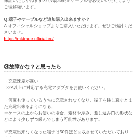
保証いたしかねますのでApple純正ケーブルをお使いいただくよう
ご理解願います。
Q.端子やケーブルなど追加購入出来ますか？
A.オフィシャルショップよりご購入いただけます。ぜひご検討くだ
さいませ。
https://mktrade.official.ec/
空白
③故障かな？と思ったら
・充電速度が遅い
⇒2A以上に対応する充電アダプタをお使いください。
・何度も使っているうちに充電されなくなり、端子を挿し直すとま
た充電出来るようになる。
⇒ケースの上からお使いの場合、素材や厚み、差し込み口の形状な
どにより少しずつ緩んでしまう可能性があります。
※充電出来なくなった端子は50件ほど回収させていただいており