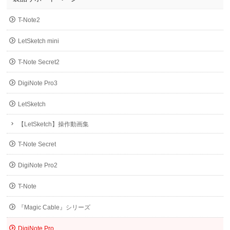
T-Note2
LetSketch mini
T-Note Secret2
DigiNote Pro3
LetSketch
【LetSketch】操作動画集
T-Note Secret
DigiNote Pro2
T-Note
『Magic Cable』シリーズ
DigiNote Pro